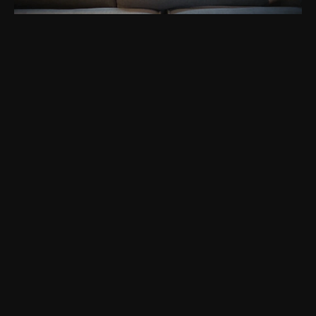
S
E
R
V
I
C
E
S
C
o
n
t
e
n
t
C
L
I
E
N
T
J
o
h
n
L
e
w
i
s
L
O
C
A
T
I
O
N
L
o
n
d
o
n
,
U
n
i
t
e
d
K
i
n
g
d
o
m
Y
E
A
R
2
0
2
6
I
N
F
O
W
h
e
n
y
o
u
c
a
n
’
t
m
e
n
t
i
o
n
t
h
e
W
*
r
l
d
C
*
p
…
J
o
h
n
L
e
w
i
s
s
i
g
n
s
J
o
h
n
-
L
e
w
i
s
!
T
h
e
s
u
m
m
e
r
o
f
s
p
o
r
t
m
a
r
k
e
t
i
n
g
‘
w
o
r
k
-
a
r
o
u
n
d
’
o
f
t
h
e
y
e
a
r
s
e
e
’
s
B
o
s
t
o
n
U
n
i
t
e
d
f
o
o
t
b
a
l
l
e
r
L
e
n
e
l
l
J
o
h
n
-
L
e
w
i
s
f
r
o
n
t
t
h
e
c
a
m
p
a
i
g
n
t
o
d
r
i
v
e
a
w
a
r
e
n
e
s
s
o
f
t
h
e
d
e
p
a
r
t
m
e
n
t
s
t
o
r
e
s
t
e
c
h
o
f
f
e
r
i
n
g
a
h
e
a
d
o
f
t
h
e
W
o
r
l
d
C
u
p
.
S
t
i
l
l
s
,
f
i
l
m
s
a
n
d
m
e
d
i
a
a
p
p
e
a
r
a
n
c
e
b
r
i
n
g
t
h
e
c
a
m
p
a
i
g
n
t
o
t
h
e
w
o
r
l
d
t
h
r
o
u
g
h
t
h
e
b
r
a
n
d
c
h
a
n
n
e
l
s
a
n
d
p
a
r
t
n
e
r
p
l
a
t
f
o
r
m
s
.